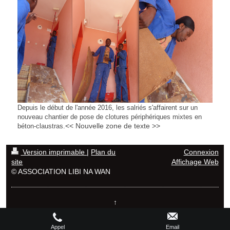
Depuis le début de l'année 2016, les salriés s'affairent sur un
nouveau chantier de pose de clotures périphériques mixtes en
<< Nouvelle zone de texte >>
béton-claustras.
Version imprimable
|
Plan du
Connexion
site
Affichage Web
© ASSOCIATION LIBI NA WAN
↑
Appel
Email